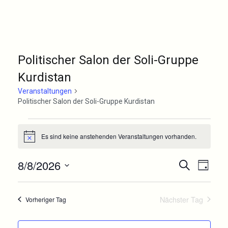
Politischer Salon der Soli-Gruppe
Kurdistan
Veranstaltungen
Politischer Salon der Soli-Gruppe Kurdistan
Veranstaltungen
Es sind keine anstehenden Veranstaltungen vorhanden.
Hinweis
für
8/8/2026
Vera
Verans
Suche
August
Tag
Ansi
Datum
Suche
8,
wählen.
Navi
Nächster Tag
Vorheriger Tag
und
2026