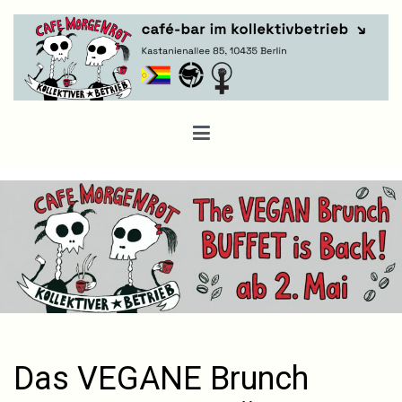
Zum
Inhalt
springen
Café Morgenrot
Das VEGANE Brunch