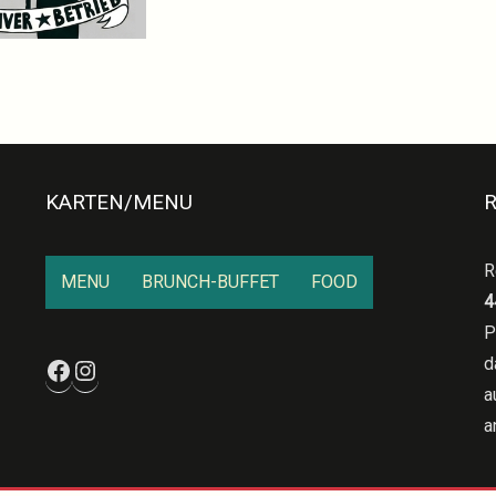
KARTEN/MENU
R
MENU
BRUNCH-BUFFET
FOOD
4
P
Facebook
Instagram
d
a
a