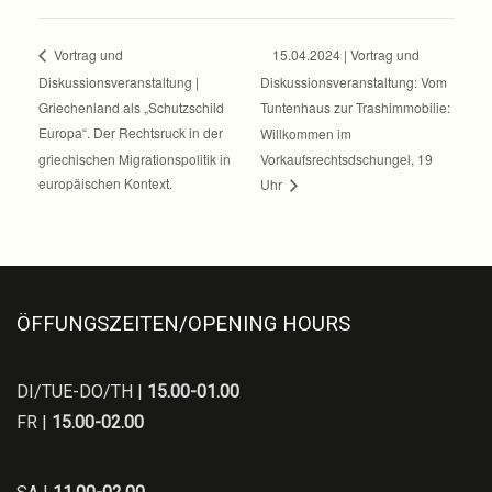
15.04.2024 | Vortrag und
Vortrag und
Diskussionsveranstaltung |
Diskussionsveranstaltung: Vom
Griechenland als „Schutzschild
Tuntenhaus zur Trashimmobilie:
Europa“. Der Rechtsruck in der
Willkommen im
griechischen Migrationspolitik in
Vorkaufsrechtsdschungel, 19
europäischen Kontext.
Uhr
ÖFFUNGSZEITEN/OPENING HOURS
DI/TUE-DO/TH |
15.00-01.00
FR |
15.00-02.00