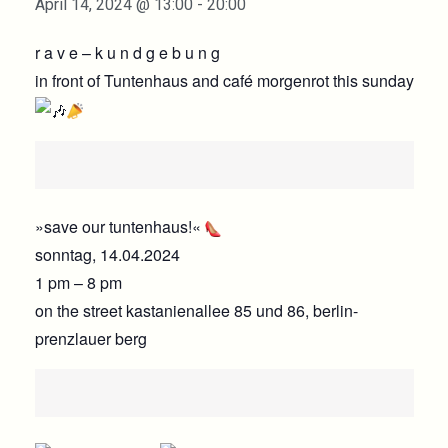
April 14, 2024 @ 13:00
-
20:00
r a v e – k u n d g e b u n g
in front of Tuntenhaus and café morgenrot this sunday
»save our tuntenhaus!«
sonntag, 14.04.2024
1 pm – 8 pm
on the street kastanienallee 85 und 86, berlin-
prenzlauer berg